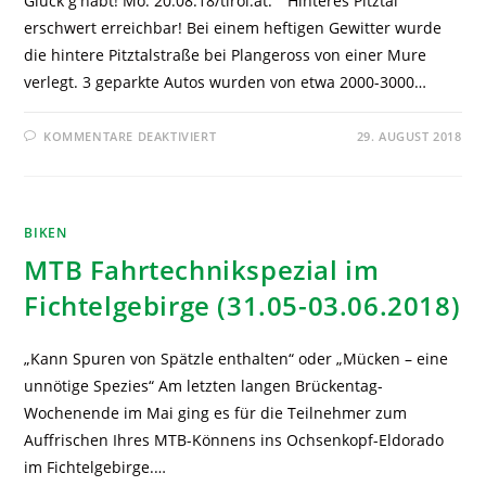
Glück g'habt! Mo. 20.08.18/tirol.at: " Hinteres Pitztal
erschwert erreichbar! Bei einem heftigen Gewitter wurde
die hintere Pitztalstraße bei Plangeross von einer Mure
verlegt. 3 geparkte Autos wurden von etwa 2000-3000…
KOMMENTARE DEAKTIVIERT
29. AUGUST 2018
BIKEN
MTB Fahrtechnikspezial im
Fichtelgebirge (31.05-03.06.2018)
„Kann Spuren von Spätzle enthalten“ oder „Mücken – eine
unnötige Spezies“ Am letzten langen Brückentag-
Wochenende im Mai ging es für die Teilnehmer zum
Auffrischen Ihres MTB-Könnens ins Ochsenkopf-Eldorado
im Fichtelgebirge.…