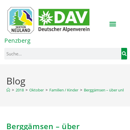
Inhalt
springen
Penzberg
Blog
>
2018
>
Oktober
>
Familien / Kinder
>
Berggämsen – über unbeka
Berggämsen – über