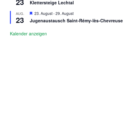
23
Klettersteige Lechtal
H
23. August
-
29. August
AUG.
23
e
Jugenaustausch Saint-Rémy-lès-Chevreuse
r
v
o
Kalender anzeigen
r
g
e
h
o
b
e
n
BERICHTE