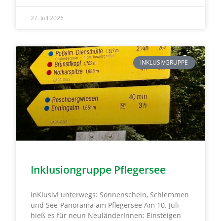
27. Juli 2026
INKLUSIVGRUPPE
Inklusiongruppe Pflegersee
InKlusiv! unterwegs: Sonnenschein, Schlemmen
und See-Panorama am Pflegersee Am 10. Juli
hieß es für neun NeuländerInnen: Einsteigen