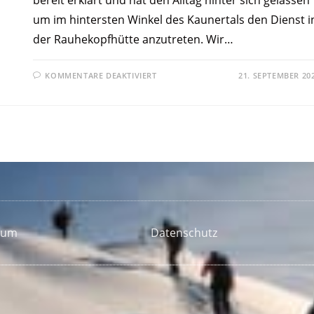
bereit erklärt und hat den Alltag hinter sich gelassen
um im hintersten Winkel des Kaunertals den Dienst i
der Rauhekopfhütte anzutreten. Wir…
KOMMENTARE DEAKTIVIERT
21. SEPTEMBER 20
sum
Datenschutz