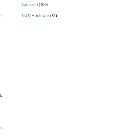
Senioren
(100)
Ski & Hochtour
(31)
24
,
24