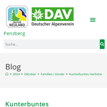
Inhalt
springen
Penzberg
Blog
>
2024
>
Oktober
>
Familien / Kinder
>
Kunterbuntes Herbstwoch
Kunterbuntes