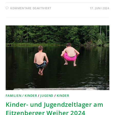
KOMMENTARE DEAKTIVIERT
17. JUNI 2024
FAMILIEN / KINDER
/
JUGEND
/
KINDER
Kinder- und Jugendzeltlager am
Eitzenberger Weiher 2024