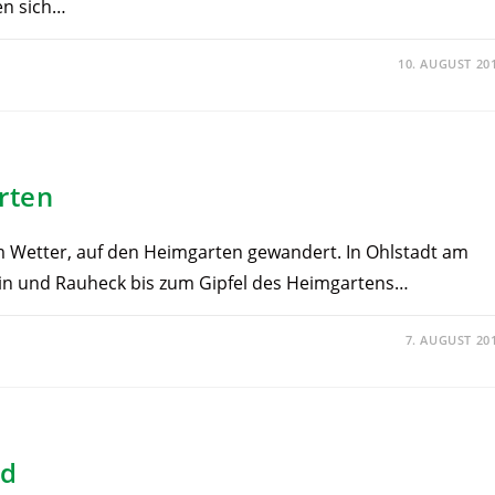
en sich…
10. AUGUST 20
rten
 Wetter, auf den Heimgarten gewandert. In Ohlstadt am
rain und Rauheck bis zum Gipfel des Heimgartens…
7. AUGUST 20
nd