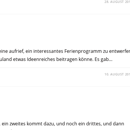
28. AUGUST 20
eine aufrief, ein interessantes Ferienprogramm zu entwerfe
euland etwas Ideenreiches beitragen könne. Es gab…
10. AUGUST 20
o, ein zweites kommt dazu, und noch ein drittes, und dann