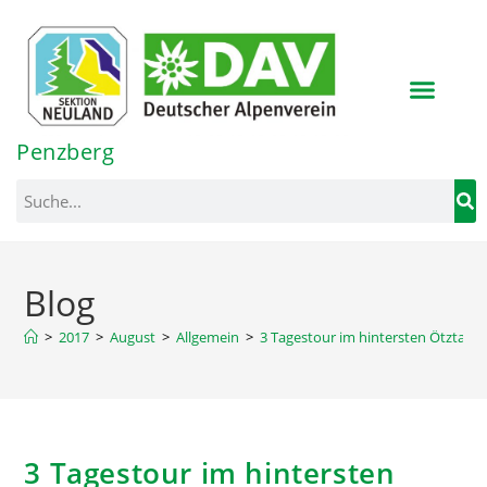
Inhalt
springen
Penzberg
Blog
>
2017
>
August
>
Allgemein
>
3 Tagestour im hintersten Ötztal un
3 Tagestour im hintersten