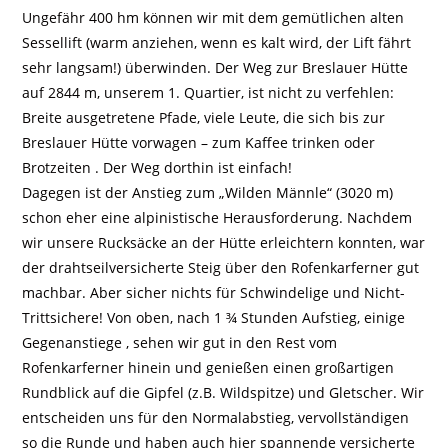
Ungefähr 400 hm können wir mit dem gemütlichen alten
Sessellift (warm anziehen, wenn es kalt wird, der Lift fährt
sehr langsam!) überwinden. Der Weg zur Breslauer Hütte
auf 2844 m, unserem 1. Quartier, ist nicht zu verfehlen:
Breite ausgetretene Pfade, viele Leute, die sich bis zur
Breslauer Hütte vorwagen – zum Kaffee trinken oder
Brotzeiten . Der Weg dorthin ist einfach!
Dagegen ist der Anstieg zum „Wilden Männle“ (3020 m)
schon eher eine alpinistische Herausforderung. Nachdem
wir unsere Rucksäcke an der Hütte erleichtern konnten, war
der drahtseilversicherte Steig über den Rofenkarferner gut
machbar. Aber sicher nichts für Schwindelige und Nicht-
Trittsichere! Von oben, nach 1 ¾ Stunden Aufstieg, einige
Gegenanstiege , sehen wir gut in den Rest vom
Rofenkarferner hinein und genießen einen großartigen
Rundblick auf die Gipfel (z.B. Wildspitze) und Gletscher. Wir
entscheiden uns für den Normalabstieg, vervollständigen
so die Runde und haben auch hier spannende versicherte