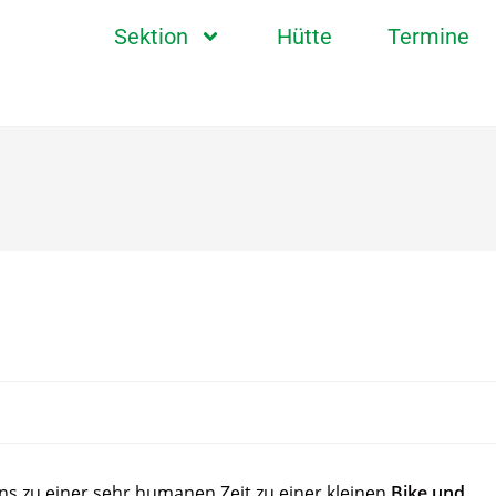
Sektion
Hütte
Termine
ns zu einer sehr humanen Zeit zu einer kleinen
Bike und