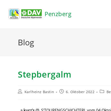
Inhalt
springen
Penzberg
Blog
Stepbergalm
Karlheinz Bastin
6. Oktober 2022
Be
a
kurz’s (!)
S’TOURENGSCHICHTERL vom 04.Okto