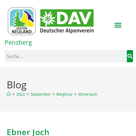
Inhalt
springen
Penzberg
Blog
>
2022
>
September
>
Bergtour
>
Ebner Joch
Ebner Joch