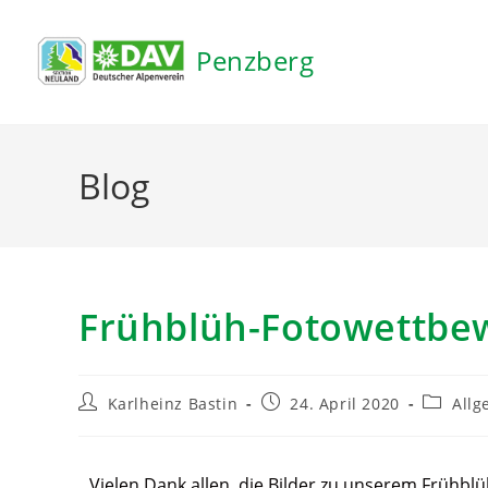
Inhalt
springen
Penzberg
Blog
Frühblüh-Fotowettbe
Karlheinz Bastin
24. April 2020
Allg
Vielen Dank allen, die Bilder zu unserem Frühb