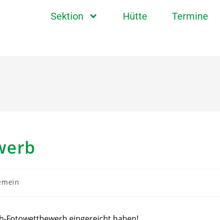
Sektion
Hütte
Termine
werb
emein
lüh-Fotowettbewerb eingereicht haben!