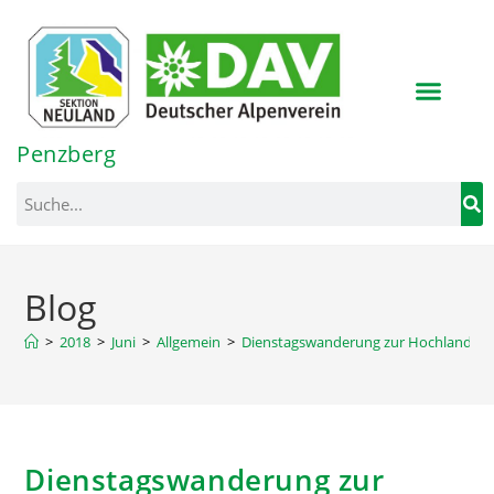
Inhalt
springen
Penzberg
Blog
>
2018
>
Juni
>
Allgemein
>
Dienstagswanderung zur Hochlandhütt
Dienstagswanderung zur