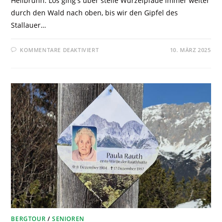
Heilbrunn. Los ging's über steile Wurzelpfade immer weiter
durch den Wald nach oben, bis wir den Gipfel des
Stallauer…
KOMMENTARE DEAKTIVIERT
10. MÄRZ 2025
BERGTOUR
/
SENIOREN