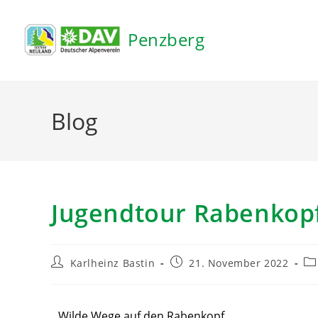
Inhalt
springen
Penzberg
Blog
Jugendtour Rabenkop
Karlheinz Bastin
21. November 2022
Wilde Wege auf den Rabenkopf