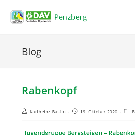
Inhalt
springen
Penzberg
Blog
Rabenkopf
Karlheinz Bastin
19. Oktober 2020
B
Jugendgruppe Bergsteigen – Rabenkop