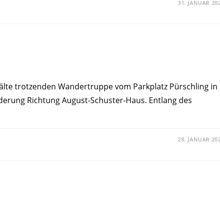
31. JANUAR 20
Kälte trotzenden Wandertruppe vom Parkplatz Pürschling in
erung Richtung August-Schuster-Haus. Entlang des
28. JANUAR 20