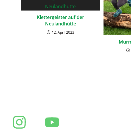
Klettergeister auf der
Neulandhütte
12. April 2023
Murme
DAV Sektion Neuland © 2026
Impres