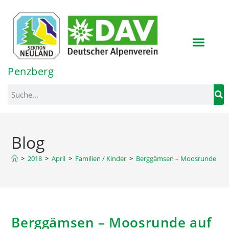
Inhalt
springen
Penzberg
Blog
>
2018
>
April
>
Familien / Kinder
>
Berggämsen – Moosrunde auf 
Berggämsen – Moosrunde auf