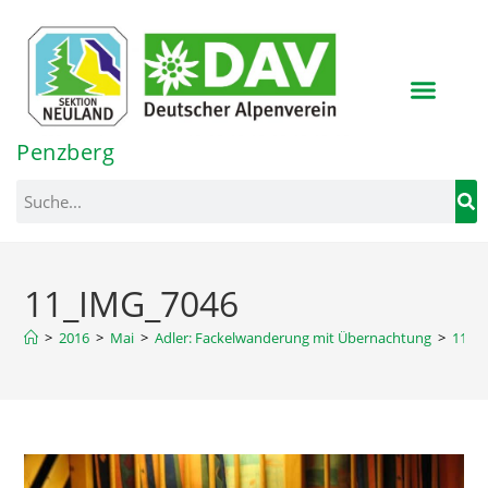
Inhalt
springen
Penzberg
11_IMG_7046
>
2016
>
Mai
>
Adler: Fackelwanderung mit Übernachtung
>
11_I