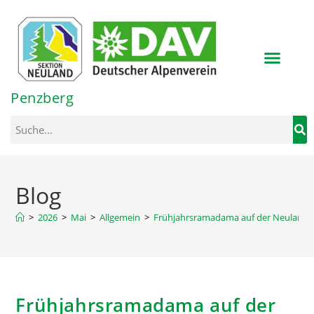
Inhalt
springen
Penzberg
Blog
>
2026
>
Mai
>
Allgemein
>
Frühjahrsramadama auf der Neulandh
Frühjahrsramadama auf der