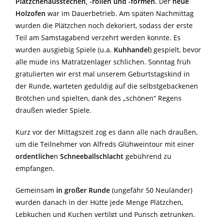
Plätzchenausstechen, -rollen und -formen
. Der
neue
Holzofen
war im Dauerbetrieb. Am späten Nachmittag
wurden die Plätzchen noch dekoriert, sodass der erste
Teil am Samstagabend verzehrt werden konnte. Es
wurden ausgiebig Spiele (u.a.
Kuhhandel
) gespielt, bevor
alle müde ins Matratzenlager schlichen. Sonntag früh
gratulierten wir erst mal unserem Geburtstagskind in
der Runde, warteten geduldig auf die selbstgebackenen
Brötchen und spielten, dank des „schönen“ Regens
draußen wieder Spiele.
Kurz vor der Mittagszeit zog es dann alle nach draußen,
um die Teilnehmer von Alfreds Glühweintour mit einer
ordentliche
n
Schneeballschlacht
gebührend zu
empfangen.
Gemeinsam
in großer Runde
(ungefähr 50 Neuländer)
wurden danach in der Hütte jede Menge Plätzchen,
Lebkuchen und Kuchen vertilgt und Punsch getrunken.