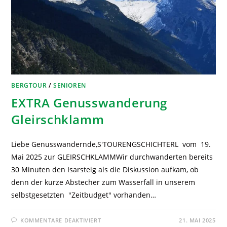
BERGTOUR
/
SENIOREN
EXTRA Genusswanderung
Gleirschklamm
Liebe Genusswandernde,S'TOURENGSCHICHTERL vom 19.
Mai 2025 zur GLEIRSCHKLAMMWir durchwanderten bereits
30 Minuten den Isarsteig als die Diskussion aufkam, ob
denn der kurze Abstecher zum Wasserfall in unserem
selbstgesetzten "Zeitbudget" vorhanden…
KOMMENTARE DEAKTIVIERT
21. MAI 2025