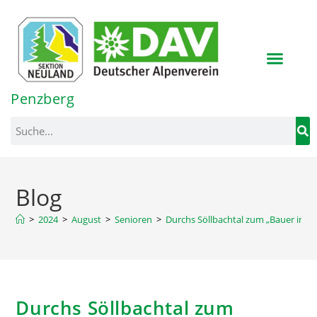
Inhalt
springen
Penzberg
Blog
>
2024
>
August
>
Senioren
>
Durchs Söllbachtal zum „Bauer in de
Durchs Söllbachtal zum