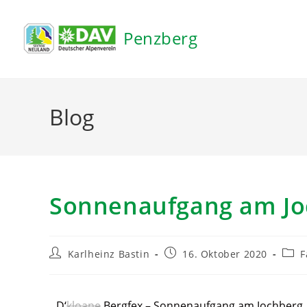
Inhalt
springen
Penzberg
Blog
Sonnenaufgang am Jo
Karlheinz Bastin
16. Oktober 2020
F
D‘
kloane
Bergfex – Sonnenaufgang am Jochberg