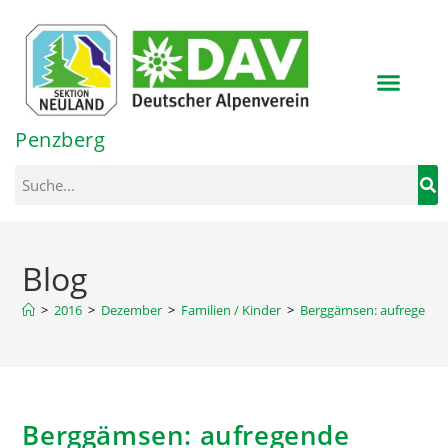
Inhalt
springen
Penzberg
Blog
>
2016
>
Dezember
>
Familien / Kinder
>
Berggämsen: aufregende 
Berggämsen: aufregende