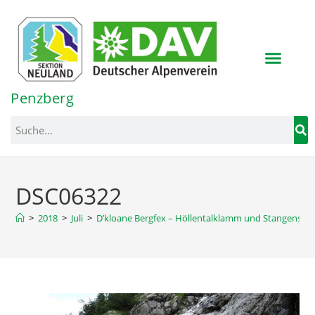
Inhalt
springen
Penzberg
DSC06322
>
2018
>
Juli
>
D’kloane Bergfex – Höllentalklamm und Stangenstei