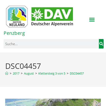
Inhalt
springen
Penzberg
DSC04457
>
2017
>
August
>
Klettersteig 3 von 5
>
DSC04457