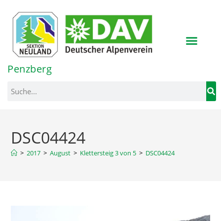
Inhalt
springen
Penzberg
DSC04424
>
2017
>
August
>
Klettersteig 3 von 5
>
DSC04424