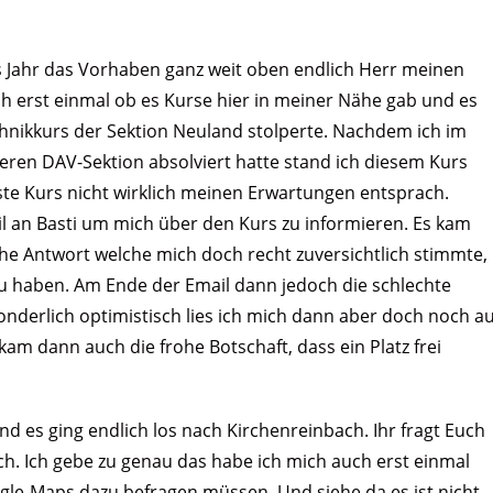
s Jahr das Vorhaben ganz weit oben endlich Herr meinen
h erst einmal ob es Kurse hier in meiner Nähe gab und es
chnikkurs der Sektion Neuland stolperte. Nachdem ich im
deren DAV-Sektion absolviert hatte stand ich diesem Kurs
ste Kurs nicht wirklich meinen Erwartungen entsprach.
il an Basti um mich über den Kurs zu informieren. Es kam
he Antwort welche mich doch recht zuversichtlich stimmte,
u haben. Am Ende der Email dann jedoch die schlechte
onderlich optimistisch lies ich mich dann aber doch noch au
kam dann auch die frohe Botschaft, dass ein Platz frei
d es ging endlich los nach Kirchenreinbach. Ihr fragt Euch
ach. Ich gebe zu genau das habe ich mich auch erst einmal
le-Maps dazu befragen müssen. Und siehe da es ist nicht