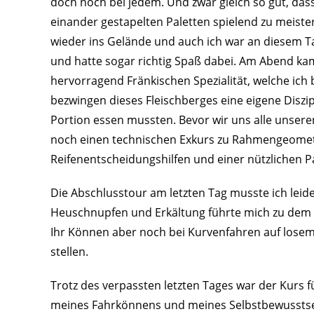
doch noch bei jedem. Und zwar gleich so gut, da
einander gestapelten Paletten spielend zu meist
wieder ins Gelände und auch ich war an diesem Ta
und hatte sogar richtig Spaß dabei. Am Abend kam
hervorragend Fränkischen Spezialität, welche ich 
bezwingen dieses Fleischberges eine eigene Diszip
Portion essen mussten. Bevor wir uns alle unsere
noch einen technischen Exkurs zu Rahmengeometr
Reifenentscheidungshilfen und einer nützlichen Pa
Die Abschlusstour am letzten Tag musste ich lei
Heuschnupfen und Erkältung führte mich zu dem 
Ihr Können aber noch bei Kurvenfahren auf lose
stellen.
Trotz des verpassten letzten Tages war der Kurs 
meines Fahrkönnens und meines Selbstbewusstsein