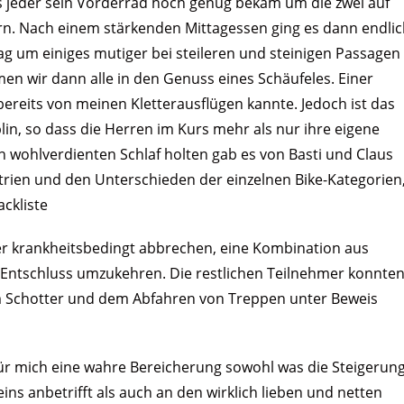
ss jeder sein Vorderrad hoch genug bekam um die zwei auf
ern. Nach einem stärkenden Mittagessen ging es dann endli
g um einiges mutiger bei steileren und steinigen Passagen
en wir dann alle in den Genuss eines Schäufeles. Einer
bereits von meinen Kletterausflügen kannte. Jedoch ist das
lin, so dass die Herren im Kurs mehr als nur ihre eigene
n wohlverdienten Schlaf holten gab es von Basti und Claus
ien und den Unterschieden der einzelnen Bike-Kategorien
ckliste
der krankheitsbedingt abbrechen, eine Kombination aus
Entschluss umzukehren. Die restlichen Teilnehmer konnte
m Schotter und dem Abfahren von Treppen unter Beweis
für mich eine wahre Bereicherung sowohl was die Steigerun
s anbetrifft als auch an den wirklich lieben und netten