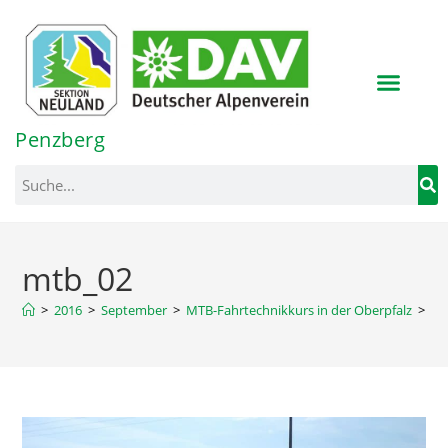
Inhalt
springen
Penzberg
mtb_02
>
2016
>
September
>
MTB-Fahrtechnikkurs in der Oberpfalz
>
mt