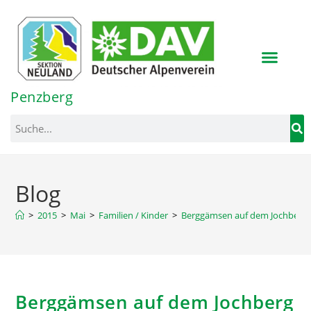
Inhalt
springen
Penzberg
Blog
>
2015
>
Mai
>
Familien / Kinder
>
Berggämsen auf dem Jochberg
Berggämsen auf dem Jochberg