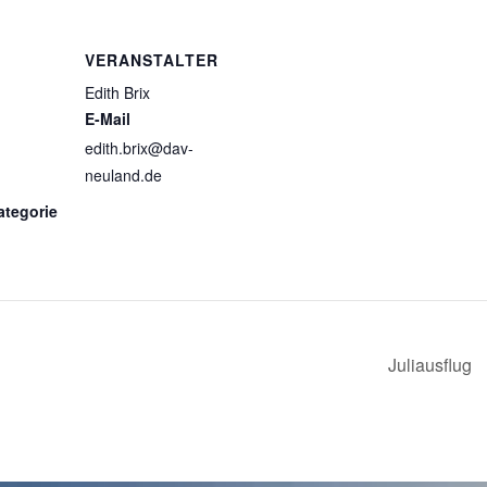
VERANSTALTER
Edith Brix
E-Mail
edith.brix@dav-
neuland.de
ategorie
Juliausflug