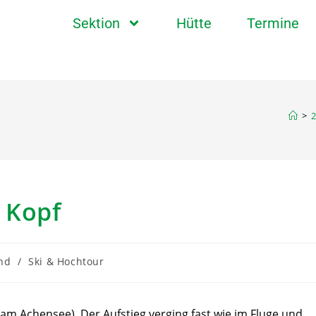
Sektion
Hütte
Termine
>
2
 Kopf
nd
/
Ski & Hochtour
am Achensee). Der Aufstieg verging fast wie im Fluge und