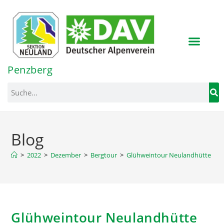
Inhalt
springen
Penzberg
Blog
>
2022
>
Dezember
>
Bergtour
>
Glühweintour Neulandhütte
Glühweintour Neulandhütte