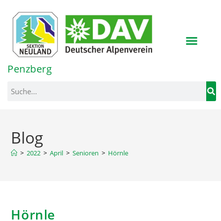
Inhalt
springen
Penzberg
Blog
>
2022
>
April
>
Senioren
>
Hörnle
Hörnle