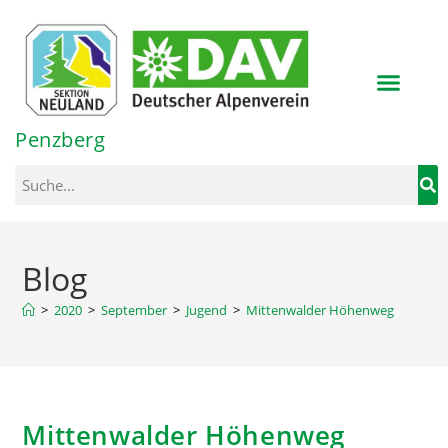
Inhalt
springen
Penzberg
Blog
>
2020
>
September
>
Jugend
>
Mittenwalder Höhenweg
Mittenwalder Höhenweg