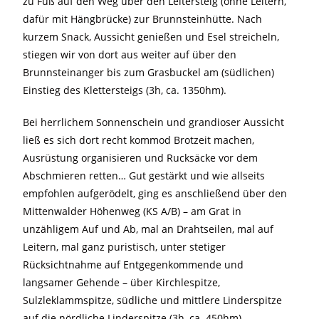
zu Fuß auf den Weg über den Leitersteig (ohne Leitern,
dafür mit Hängbrücke) zur Brunnsteinhütte. Nach
kurzem Snack, Aussicht genießen und Esel streicheln,
stiegen wir von dort aus weiter auf über den
Brunnsteinanger bis zum Grasbuckel am (südlichen)
Einstieg des Klettersteigs (3h, ca. 1350hm).
Bei herrlichem Sonnenschein und grandioser Aussicht
ließ es sich dort recht kommod Brotzeit machen,
Ausrüstung organisieren und Rucksäcke vor dem
Abschmieren retten… Gut gestärkt und wie allseits
empfohlen aufgerödelt, ging es anschließend über den
Mittenwalder Höhenweg (KS A/B) – am Grat in
unzähligem Auf und Ab, mal an Drahtseilen, mal auf
Leitern, mal ganz puristisch, unter stetiger
Rücksichtnahme auf Entgegenkommende und
langsamer Gehende – über Kirchlespitze,
Sulzleklammspitze, südliche und mittlere Linderspitze
auf die nördliche Linderspitze (3h, ca. 450hm).