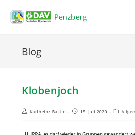
Inhalt
springen
Penzberg
Blog
Klobenjoch
Karlheinz Bastin
15. Juli 2020
Allge
HURRA, es darf wieder in Gruppen gewandert w