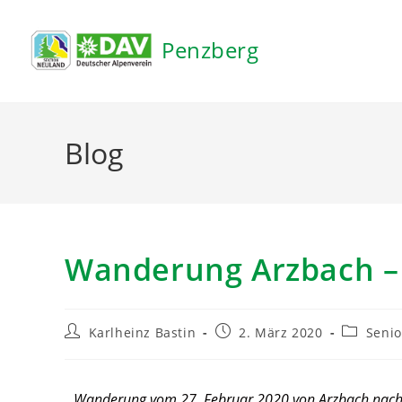
Inhalt
springen
Penzberg
Blog
Wanderung Arzbach –
Karlheinz Bastin
2. März 2020
Seni
Wanderung vom 27. Februar 2020 von Arzbach nach