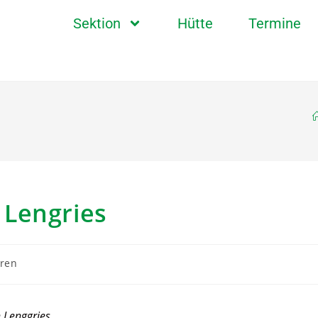
Sektion
Hütte
Termine
 Lengries
oren
 Lenggries