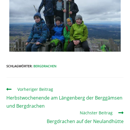
SCHLAGWÖRTER
:
BERGDRACHEN
Vorheriger Beitrag
Herbstwochenende am Längenberg der Berggämsen
und Bergdrachen
Nächster Beitrag
Bergdrachen auf der Neulandhütte