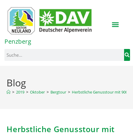
Inhalt
springen
Penzberg
Blog
>
2019
>
Oktober
>
Bergtour
>
Herbstliche Genusstour mit 900 H
Herbstliche Genusstour mit