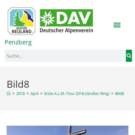
Inhalt
springen
Penzberg
Bild8
>
2018
>
April
>
Erste A.L.M.-Tour 2018 (Großer Illing)
>
Bild8