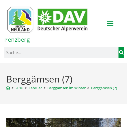
Inhalt
springen
Penzberg
Berggämsen (7)
>
2018
>
Februar
>
Berggämsen im Winter
>
Berggämsen (7)