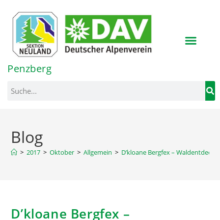
Inhalt
springen
Penzberg
Blog
>
2017
>
Oktober
>
Allgemein
>
D’kloane Bergfex – Waldentdecke
D’kloane Bergfex –