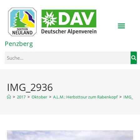
Inhalt
springen
Penzberg
IMG_2936
>
2017
>
Oktober
>
A.L.M.: Herbsttour zum Rabenkopf
>
IMG_293