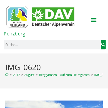
Inhalt
springen
Penzberg
IMG_0620
>
2017
>
August
>
Berggämsen – Auf zum Heimgarten
>
IMG_062