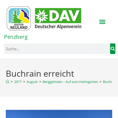
Inhalt
springen
Penzberg
Buchrain erreicht
>
2017
>
August
>
Berggämsen – Auf zum Heimgarten
>
Buchrain 