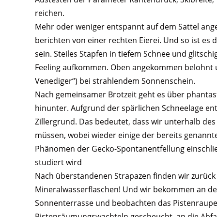
reichen.
Mehr oder weniger entspannt auf dem Sattel ang
berichten von einer rechten Eierei. Und so ist es
sein. Steiles Stapfen in tiefem Schnee und glitsch
Feeling aufkommen. Oben angekommen belohnt un
Venediger“) bei strahlendem Sonnenschein.
Nach gemeinsamer Brotzeit geht es über phanta
hinunter. Aufgrund der spärlichen Schneelage en
Zillergrund. Das bedeutet, dass wir unterhalb de
müssen, wobei wieder einige der bereits genann
Phänomen der Gecko-Spontanentfellung einschli
studiert wird
Nach überstandenen Strapazen finden wir zurück 
Mineralwasserflaschen! Und wir bekommen an der 
Sonnenterrasse und beobachten das Pistenraupen
Pistenräumungswachteln gescheucht, an die Abfah