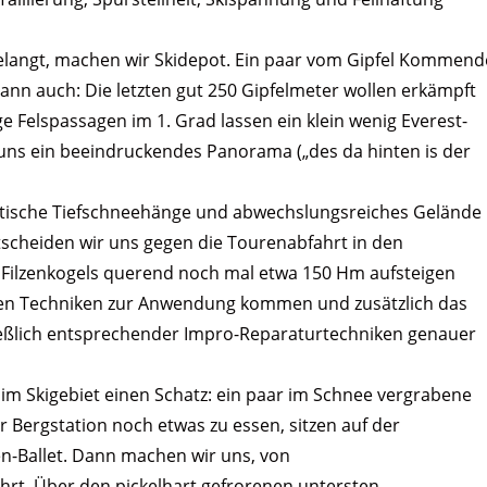
elangt, machen wir Skidepot. Ein paar vom Gipfel Kommend
 dann auch: Die letzten gut 250 Gipfelmeter wollen erkämpft
ige Felspassagen im 1. Grad lassen ein klein wenig Everest-
s ein beeindruckendes Panorama („des da hinten is der
stische Tiefschneehänge und abwechslungsreiches Gelände
tscheiden wir uns gegen die Tourenabfahrt in den
s Filzenkogels querend noch mal etwa 150 Hm aufsteigen
ten Techniken zur Anwendung kommen und zusätzlich das
eßlich entsprechender Impro-Reparaturtechniken genauer
im Skigebiet einen Schatz: ein paar im Schnee vergrabene
Bergstation noch etwas zu essen, sitzen auf der
-Ballet. Dann machen wir uns, von
rt. Über den pickelhart gefrorenen untersten