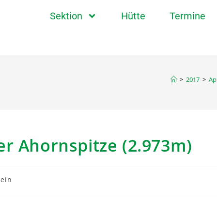
Sektion
Hütte
Termine
>
2017
>
Apr
er Ahornspitze (2.973m)
mein