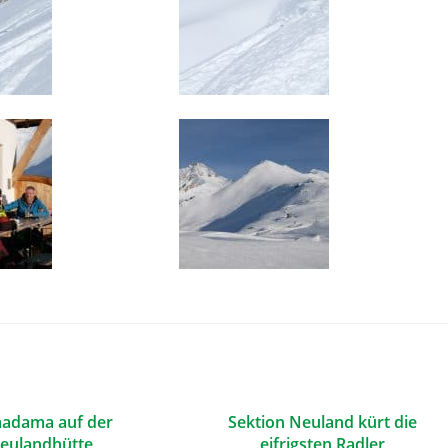
adama auf der
Sektion Neuland kürt die
eulandhütte
eifrigsten Radler