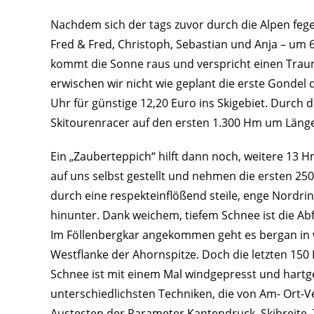
Nachdem sich der tags zuvor durch die Alpen fegen
Fred & Fred, Christoph, Sebastian und Anja – um 6
kommt die Sonne raus und verspricht einen Trau
erwischen wir nicht wie geplant die erste Gonde
Uhr für günstige 12,20 Euro ins Skigebiet. Durch 
Skitourenracer auf den ersten 1.300 Hm um Läng
Ein „Zauberteppich“ hilft dann noch, weitere 13 H
auf uns selbst gestellt und nehmen die ersten 250
durch eine respekteinflößend steile, enge Nordr
hinunter. Dank weichem, tiefem Schnee ist die Ab
Im Föllenbergkar angekommen geht es bergan in 
Westflanke der Ahornspitze. Doch die letzten 150 
Schnee ist mit einem Mal windgepresst und hartge
unterschiedlichsten Techniken, die von Am- Ort-
Austesten der Parameter Kantendruck, Skibreite, T