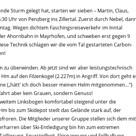
de Sturm gelegt hat, starten wir sieben – Martin, Claus,
:30 Uhr von Penzberg ins Zillertal. Zuerst durch Nebel, dan
mtag. Wegen dichtem Faschingsreiseverkehr im Inntal
l der Ahornbahn in Mayrhofen, und schweben erst gegen 9
diese Technik schlagen wir die vom Tal gestarteten Carbon-
en!
m zu überwinden. Ab jetzt sind wir aber leistungstechnisch
 Hm auf den Filzenkogel (2.227m) in Angriff. Von dort geht e
inne („hätt’ ich doch besser meinen Helm mitgenommen…“)
fahrt aber kein Grauen, sondern Genuss!
weitem Linksbogen komfortabel steigend unter die
Hm bis zum Skidepot steilt das Gelände stark auf, der
froren. Die Mitglieder unserer Gruppe stellen sich dem mit
Verharren über Ski-Entledigung bin hin zum extremen
aillierung, Spursteilheit, Skispannung und Fellhaftung