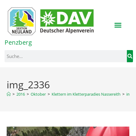
Inhalt
springen
Penzberg
img_2336
>
2016
>
Oktober
>
Klettern im Kletterparadies Nassereith
>
img_